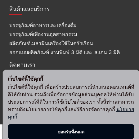
สินค้าและบริการ
บรรจุภัณฑ์อาหารและเครื่องดื่ม
บรรจุภัณฑ์เพื่องานอุตสาหกรรม
ผลิตภัณฑ์เมลามีนเครื่องใช้ในครัวเรือน
ออกแบบผลิตภัณฑ์ งานพิมพ์ 3 มิติ และ สแกน 3 มิติ
ติดตามเรา
เว็บไซต์นี้ใช้คุกกี้
เว็ปไซต์นี้ใช้คุกกี้ เพื่อสร้างประสบการณ์นำเสนอคอนเทนต์ที่
ดีให้กับท่าน รวมถึงเพื่อจัดการข้อมูลส่วนบุคคลให้ท่านได้รับ
ประสบการณ์ที่ดีในการใช้เว็ปไซต์ของเรา ทั้งนี้ท่านสามารถ
© 2024 Srithai Superware Public Company Limited. All Rights
ทราบถึงนโยบายการใช้คุกกี้และวิธีการจัดการคุกกี้
นโยบาย
Reserved.
คุกกี้
ยอมรับทั้งหมด