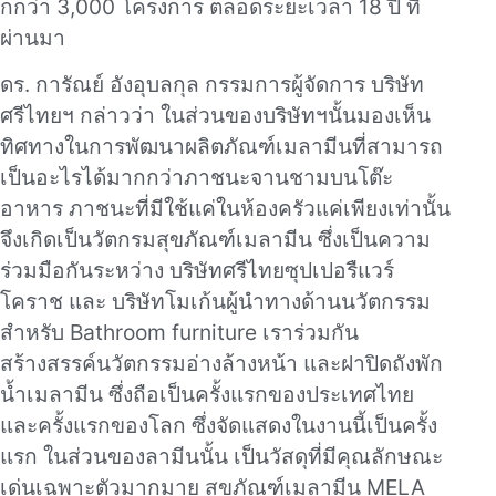
กกว่า 3,000 โครงการ ตลอดระยะเวลา 18 ปี ที่
ผ่านมา
ดร. การัณย์ อังอุบลกุล กรรมการผู้จัดการ บริษัท
ศรีไทยฯ กล่าวว่า ในส่วนของบริษัทฯนั้นมองเห็น
ทิศทางในการพัฒนาผลิตภัณฑ์เมลามีนที่สามารถ
เป็นอะไรได้มากกว่าภาชนะจานชามบนโต๊ะ
อาหาร ภาชนะที่มีใช้แค่ในห้องครัวแค่เพียงเท่านั้น
จึงเกิดเป็นวัตกรมสุขภัณฑ์เมลามีน ซึ่งเป็นความ
ร่วมมือกันระหว่าง บริษัทศรีไทยซุปเปอรืแวร์
โคราช และ บริษัทโมเก้นผู้นำทางด้านนวัตกรรม
สำหรับ Bathroom furniture เราร่วมกัน
สร้างสรรค์นวัตกรรมอ่างล้างหน้า และฝาปิดถังพัก
น้ำเมลามีน ซึ่งถือเป็นครั้งแรกของประเทศไทย
และครั้งแรกของโลก ซึ่งจัดแสดงในงานนี้เป็นครั้ง
แรก ในส่วนของลามีนนั้น เป็นวัสดุที่มีคุณลักษณะ
เด่นเฉพาะตัวมากมาย สุขภัณฑ์เมลามีน MELA