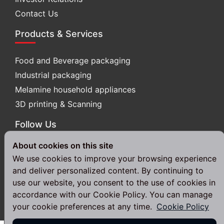
Contact Us
Products & Services
Food and Beverage packaging
Industrial packaging
Melamine household appliances
3D printing & Scanning
Follow Us
About cookies on this site
We use cookies to improve your browsing experience
and deliver personalized content. By continuing to
use our website, you consent to the use of cookies in
© 2024 Srithai Superware Public Company Limited. All Rights
accordance with our Cookie Policy. You can manage
Reserved.
your cookie preferences at any time.
Cookie Policy