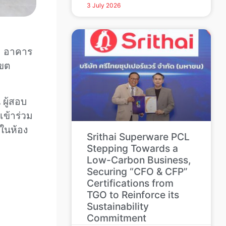
3 July 2026
ุม อาคาร
เขต
ผู้สอบ
เข้าร่วม
มในห้อง
Srithai Superware PCL
Stepping Towards a
Low-Carbon Business,
Securing “CFO & CFP”
Certifications from
TGO to Reinforce its
Sustainability
Commitment