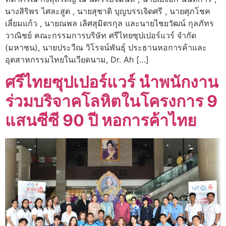
นางสิริพร ไศละสูต , นายสุชาติ บุญบรรเจิดศรี , นายศุภโชค
เลี่ยมแก้ว , นายณพล เลิศสุมิตรกุล และนายไชยวัฒน์ กุลภัทร
วาณิชย์ คณะกรรมการบริษัท ศรีไทยซุปเปอร์แวร์ จำกัด
(มหาชน), นายประวีณ วิโรจน์พันธุ์ ประธานหอการค้าและ
อุตสาหกรรมไทยในเวียดนาม, Dr. Ah […]
ศรีไทยซุปเปอร์แวร์ นำพนักงาน
ร่วมบริจาคโลหิตในโครงการ 9
แสนซีซี 90 ปี หอการค้าไทย