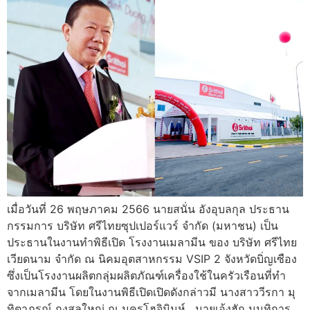
เมื่อวันที่ 26 พฤษภาคม 2566 นายสนั่น อังอุบลกุล ประธาน
กรรมการ บริษัท ศรีไทยซุปเปอร์แวร์ จำกัด (มหาชน) เป็น
ประธานในงานทำพิธีเปิด โรงงานเมลามีน ของ บริษัท ศรีไทย
เวียดนาม จำกัด ณ นิคมอุตสาหกรรม VSIP 2 จังหวัดบิ่ญเซือง
ซึ่งเป็นโรงงานผลิตกลุ่มผลิตภัณฑ์เครื่องใช้ในครัวเรือนที่ทำ
จากเมลามีน โดยในงานพิธีเปิดเปิดดังกล่าวมี นางสาววีรกา มุ
ทิตาภรณ์ กงสุลใหญ่ ณ นครโฮจิมินห์ , นายเอ้งฮัก นนทิการ ,