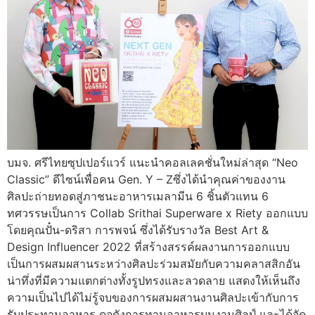
บมจ. ศรีไทยซุปเปอร์แวร์ แนะนำคอลเลคชั่นใหม่ล่าสุด “Neo
Classic” ดีไซน์เพื่อคน Gen. Y – Zซึ่งได้นำคุณค่าของงาน
ศิลปะถ่ายทอดสู่ภาชนะอาหารเมลามีน 6 ชิ้นตัวแทน 6
ทศวรรษเป็นการ Collab Srithai Superware x Riety ออกแบบ
โดยคุณปั๋น-ดริสา การพจน์ ซึ่งได้รับรางวัล Best Art &
Design Influencer 2022 ที่สร้างสรรค์ผลงานการออกแบบ
เป็นการผสมผสานระหว่างศิลปะร่วมสมัยกับความคลาสสิกอัน
น่าทึ่งที่มีความแตกต่างทั้งรูปทรงและลวดลาย แสดงให้เห็นถึง
ความเป็นไปได้ไม่รู้จบของการผสมผสานงานศิลปะเข้ากับการ
รับประทานอาหาร ดุจดังการทานอาหารบนงานศิลป์ และได้จัด