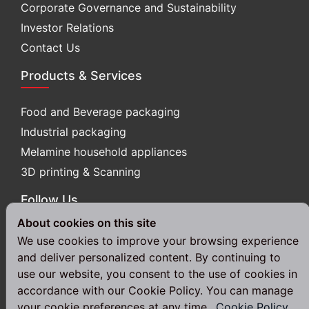
Corporate Governance and Sustainability
Investor Relations
Contact Us
Products & Services
Food and Beverage packaging
Industrial packaging
Melamine household appliances
3D printing & Scanning
Follow Us
About cookies on this site
We use cookies to improve your browsing experience
and deliver personalized content. By continuing to
use our website, you consent to the use of cookies in
accordance with our Cookie Policy. You can manage
© 2024 Srithai Superware Public Company Limited. All Rights
your cookie preferences at any time.
Cookie Policy
Reserved.