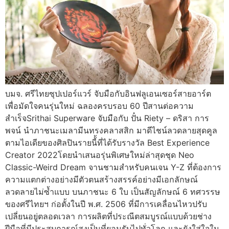
บมจ. ศรีไทยซุปเปอร์แวร์ จับมือกับอินฟลูเอนเซอร์สายอาร์ต
เพื่อมัดใจคนรุ่นใหม่ ฉลองครบรอบ 60 ปีสานต่อความ
สำเร็จSrithai Superware จับมือกับ ปั๋น Riety – ดริสา การ
พจน์ นำภาชนะเมลามีนทรงคลาสสิก มาดีไชน์ลวดลายสุดคูล
ตามไอเดียของศิลปินรายนี้้ที่ได้รับรางวัล Best Experience
Creator 2022โดยนำเสนอรุ่นพิเศษใหม่ล่าสุดชุด Neo
Classic-Weird Dream จานชามสำหรับคนเจน Y-Z ที่ต้องการ
ความแตกต่างอย่างมีตัวตนสร้างสรรค์อย่างมีเอกลักษณ์
ลวดลายไม่ซ้ำแบบ บนภาชนะ 6 ใบ เป็นสัญลักษณ์ 6 ทศวรรษ
ของศรีไทยฯ ก่อตั้งในปี พ.ศ. 2506 ที่มีการเคลื่อนไหวปรับ
เปลี่ยนอยู่ตลอดเวลา การผลิตที่ประณีตสมบูรณ์แบบด้วยช่าง
ฝีมือที่มีประสบการณ์สูงเป็นที่ยอมรับไปทั่วโลก และยังใส่ใจใน