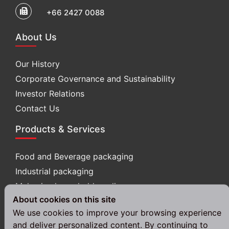
+66 2427 0088
About Us
Our History
Corporate Governance and Sustainability
Investor Relations
Contact Us
Products & Services
Food and Beverage packaging
Industrial packaging
Melamine household appliances
About cookies on this site
3D printing & Scanning
We use cookies to improve your browsing experience
Follow Us
and deliver personalized content. By continuing to